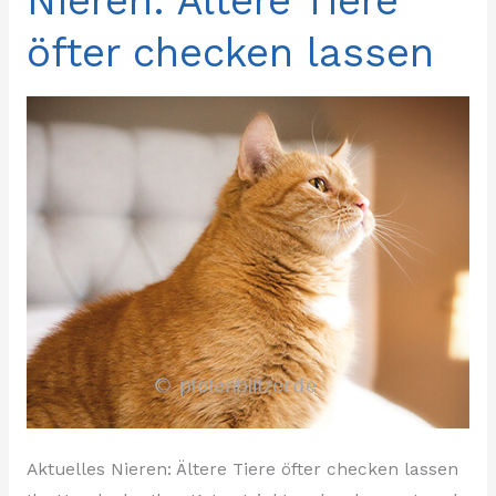
Nieren: Ältere Tiere
Ältere
öfter checken lassen
Tiere
öfter
checken
lassen
Aktuelles Nieren: Ältere Tiere öfter checken lassen