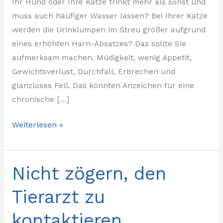
Ihr Hund oder Ihre Katze trinkt mehr als sonst und
muss auch häufiger Wasser lassen? Bei Ihrer Katze
werden die Urinklumpen im Streu größer aufgrund
eines erhöhten Harn-Absatzes? Das sollte Sie
aufmerksam machen. Müdigkeit, wenig Appetit,
Gewichtsverlust, Durchfall, Erbrechen und
glanzloses Fell. Das könnten Anzeichen für eine
chronische […]
Weiterlesen »
Nicht zögern, den
Nicht
zögern,
Tierarzt zu
den
Tierarzt
kontaktieren