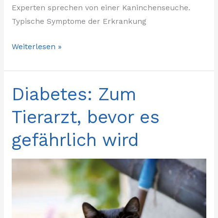
Experten sprechen von einer Kaninchenseuche.
Typische Symptome der Erkrankung
Weiterlesen »
Diabetes: Zum
Diabetes:
Zum
Tierarzt, bevor es
Tierarzt,
bevor
gefährlich wird
es
gefährlich
wird