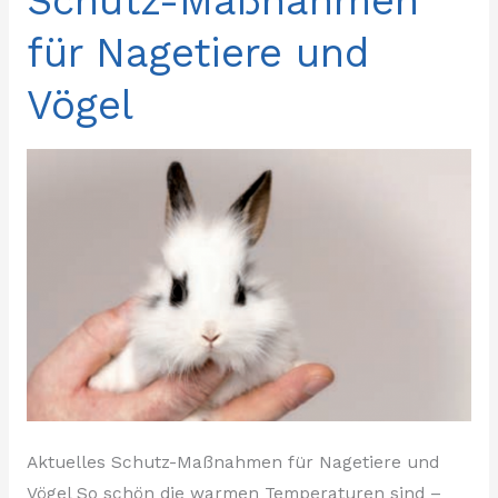
Schutz-Maßnahmen
Maßnahmen
für Nagetiere und
für
Nagetiere
Vögel
und
Vögel
Aktuelles Schutz-Maßnahmen für Nagetiere und
Vögel So schön die warmen Temperaturen sind –