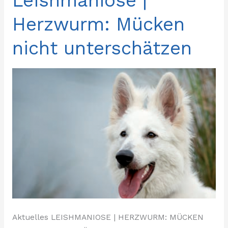
Leishmaniose |
|
Herzwurm: Mücken
Herzwurm:
Mücken
nicht unterschätzen
nicht
unterschätzen
Aktuelles LEISHMANIOSE | HERZWURM: MÜCKEN