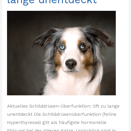
lange
unentdeckt
Aktuelles Schilddrüsen-Überfunktion: Oft zu lange
unentdeckt Die Schilddrüsenüberfunktion (feline
Hyperthyreose) gilt als häufigste hormonelle
Störung bei der älteren Katze. Ursächlich sind in