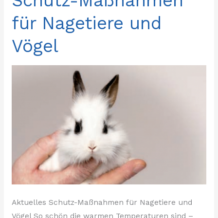
Schutz-Maßnahmen
Maßnahmen
für Nagetiere und
für
Nagetiere
Vögel
und
Vögel
Aktuelles Schutz-Maßnahmen für Nagetiere und
Vögel So schön die warmen Temperaturen sind –