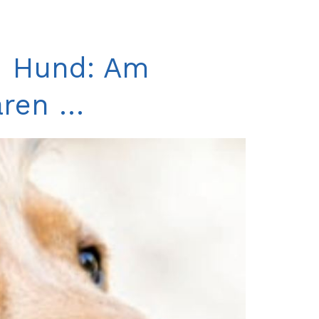
m Hund: Am
ären …